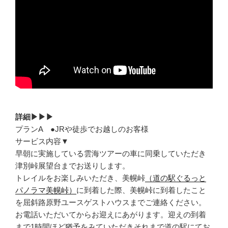
詳細▶▶▶
プランA ●JRや徒歩でお越しのお客様
サービス内容▼
早朝に実施している雲海ツアーの車に同乗していただき
津別峠展望台までお送りします。
トレイルをお楽しみいただき、美幌峠
（道の駅ぐるっと
パノラマ美幌峠）
に到着した際、美幌峠に到着したこと
を屈斜路原野ユースゲストハウスまでご連絡ください。
お電話いただいてからお迎えにあがります。迎えの到着
まで1時間ほど猶予をみていただきそれまで道の駅にてお