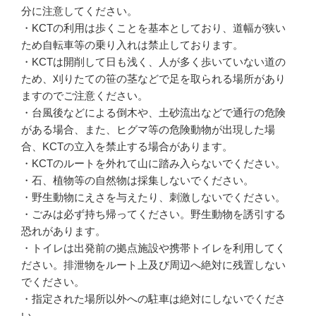
分に注意してください。
・KCTの利用は歩くことを基本としており、道幅が狭い
ため自転車等の乗り入れは禁止しております。
・KCTは開削して日も浅く、人が多く歩いていない道の
ため、刈りたての笹の茎などで足を取られる場所があり
ますのでご注意ください。
・台風後などによる倒木や、土砂流出などで通行の危険
がある場合、また、ヒグマ等の危険動物が出現した場
合、KCTの立入を禁止する場合があります。
・KCTのルートを外れて山に踏み入らないでください。
・石、植物等の自然物は採集しないでください。
・野生動物にえさを与えたり、刺激しないでください。
・ごみは必ず持ち帰ってください。野生動物を誘引する
恐れがあります。
・トイレは出発前の拠点施設や携帯トイレを利用してく
ださい。排泄物をルート上及び周辺へ絶対に残置しない
でください。
・指定された場所以外への駐車は絶対にしないでくださ
い。