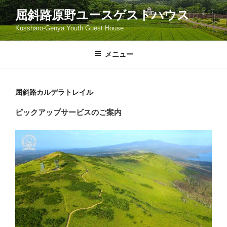
コ
屈斜路原野ユースゲストハウス
ン
Kussharo-Genya Youth Guest House
テ
ン
ツ
メニュー
へ
ス
キ
屈斜路カルデラトレイル
ッ
ピックアップサービスのご案内
プ