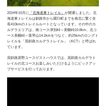
2024年10月に
「北海道東トレイル」
が開通しました。北
海道東トレイルは釧路市から羅臼町までを南北に繋ぐ全
長410kmのトレイルルートとなっています。その中のカ
ルデラエリアは、南コース津別峠～美幌峠10.8km、北コ
ース美幌峠～藻琴山14.2kmをつなぐ、約25kmのロングト
レイルを「屈斜路カルデラトレイル」（KCT）と呼ばれ
ています。
屈斜路原野ユースゲストハウスでは、屈斜路カルデラト
レイルの北コースお楽しみいただけるようにピックアッ
プサービスを行っております。