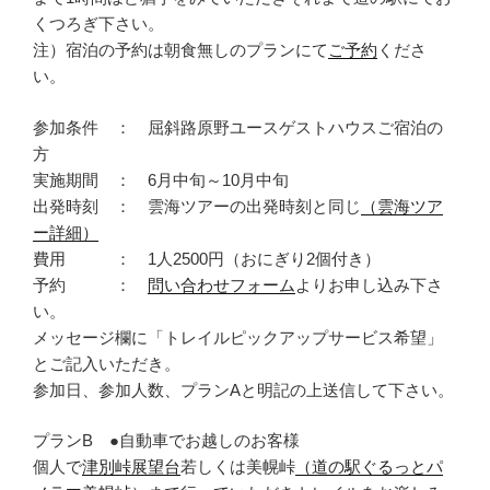
くつろぎ下さい。
注）宿泊の予約は朝食無しのプランにて
ご予約
くださ
い。
参加条件 ： 屈斜路原野ユースゲストハウスご宿泊の
方
実施期間 ： 6月中旬～10月中旬
出発時刻 ： 雲海ツアーの出発時刻と同じ
（雲海ツア
ー詳細）
費用 ： 1人2500円（おにぎり2個付き）
予約 ：
問い合わせフォーム
よりお申し込み下さ
い。
メッセージ欄に「トレイルピックアップサービス希望」
とご記入いただき。
参加日、参加人数、プランAと明記の上送信して下さい。
プランB ●自動車でお越しのお客様
個人で
津別峠展望台
若しくは美幌峠
（道の駅ぐるっとパ