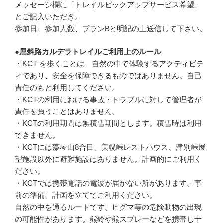
メッセージ欄に「トレイルピックアップサービス希望」
とご記入いただき。
参加日、参加人数、プランBと明記の上送信して下さい。
●屈斜路カルデラトレイルご利用上のルール
・KCT を歩くことは、自然の中で体験するアクティビテ
ィであり、安全を保障できるものではありません。自己
責任のもと利用してください。
・KCTの利用における事故・トラブルに対して管理者が
責任を負うことはありません。
・KCTの利用期間は無積雪期間とします。積雪時は利用
できません。
・KCTには藻琴山8合目、美幌峠レストハウス、津別峠展
望施設以外に避難施設はありません。計画的にご利用く
ださい。
・KCTでは携帯電話の電波が届かない所があります。事
前の準備、計画を立ててご利用ください。
自然の中を通るルートです。ヒグマ等の危険動物の出現
の可能性があります。熊鈴や熊スプレーなどを携帯し十