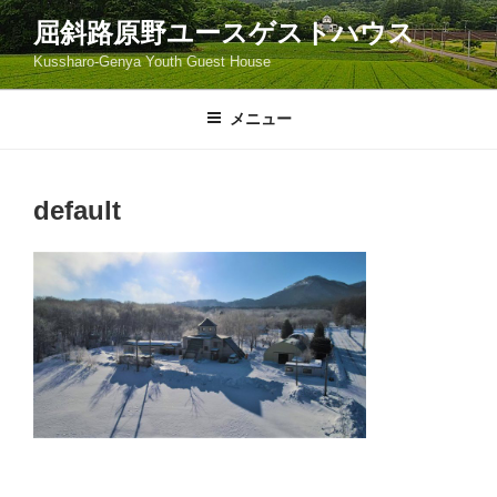
コ
屈斜路原野ユースゲストハウス
ン
Kussharo-Genya Youth Guest House
テ
ン
ツ
メニュー
へ
ス
キ
default
ッ
プ