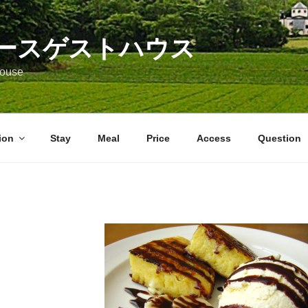
ースゲストハウス
 House
ion
Stay
Meal
Price
Access
Question