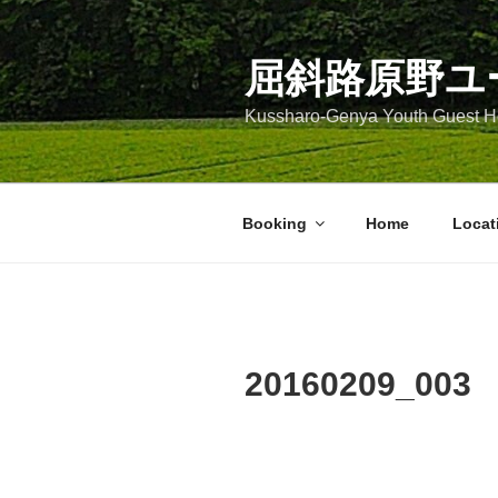
コ
ン
テ
屈斜路原野ユ
ン
Kussharo-Genya Youth Guest
ツ
へ
ス
キ
Booking
Home
Locat
ッ
プ
20160209_003