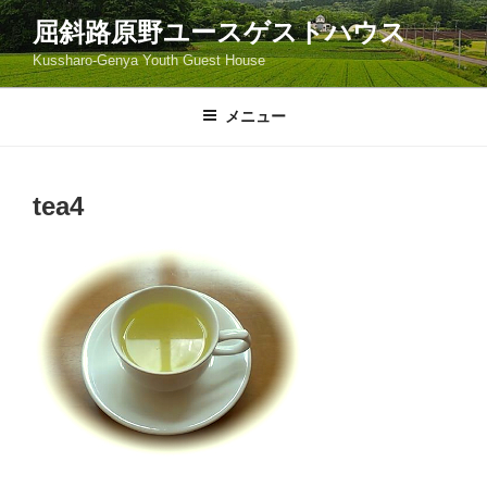
コ
屈斜路原野ユースゲストハウス
ン
Kussharo-Genya Youth Guest House
テ
ン
ツ
メニュー
へ
ス
キ
tea4
ッ
プ