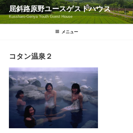
コ
屈斜路原野ユースゲストハウス
ン
Kussharo-Genya Youth Guest House
テ
ン
ツ
メニュー
へ
ス
キ
コタン温泉２
ッ
プ