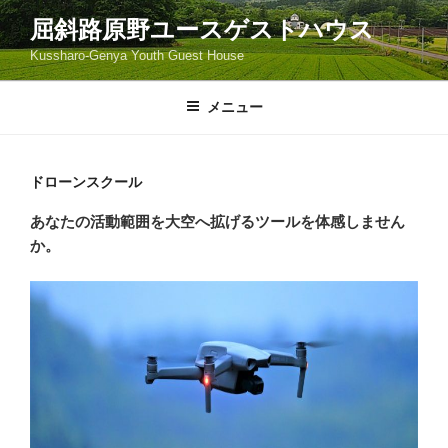
コ
屈斜路原野ユースゲストハウス
ン
Kussharo-Genya Youth Guest House
テ
ン
ツ
メニュー
へ
ス
キ
ドローンスクール
ッ
あなたの活動範囲を
大空へ
拡げるツールを体感しません
プ
か。