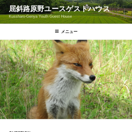
コ
屈斜路原野ユースゲストハウス
ン
Kussharo-Genya Youth Guest House
テ
ン
ツ
メニュー
へ
ス
キ
ッ
プ