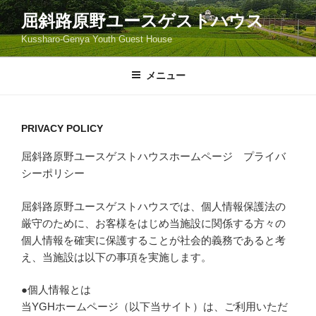
コ
屈斜路原野ユースゲストハウス
ン
Kussharo-Genya Youth Guest House
テ
ン
ツ
メニュー
へ
ス
キ
PRIVACY POLICY
ッ
屈斜路原野ユースゲストハウスホームページ プライバ
プ
シーポリシー
屈斜路原野ユースゲストハウスでは、個人情報保護法の
厳守のために、お客様をはじめ当施設に関係する方々の
個人情報を確実に保護することが社会的義務であると考
え、当施設は以下の事項を実施します。
●個人情報とは
当YGHホームページ（以下当サイト）は、ご利用いただ