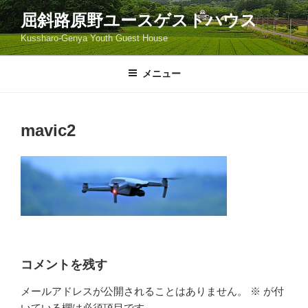
コ
屈斜路原野ユースゲストハウス
ン
Kussharo-Genya Youth Guest House
テ
ン
ツ
メニュー
へ
ス
キ
mavic2
ッ
プ
コメントを残す
メールアドレスが公開されることはありません。
※
が付
いている欄は必須項目です