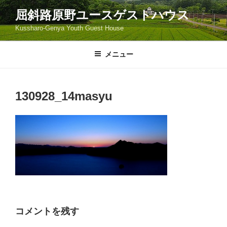
コ
屈斜路原野ユースゲストハウス
ン
Kussharo-Genya Youth Guest House
テ
ン
ツ
メニュー
へ
ス
キ
130928_14masyu
ッ
プ
コメントを残す