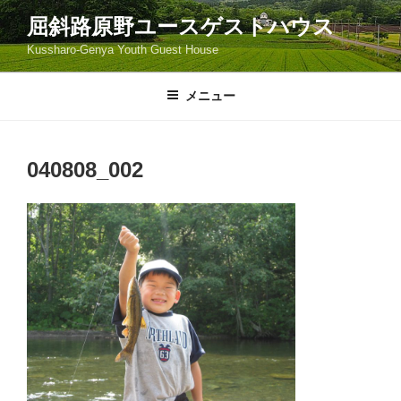
コ
屈斜路原野ユースゲストハウス
ン
Kussharo-Genya Youth Guest House
テ
ン
ツ
メニュー
へ
ス
キ
040808_002
ッ
プ