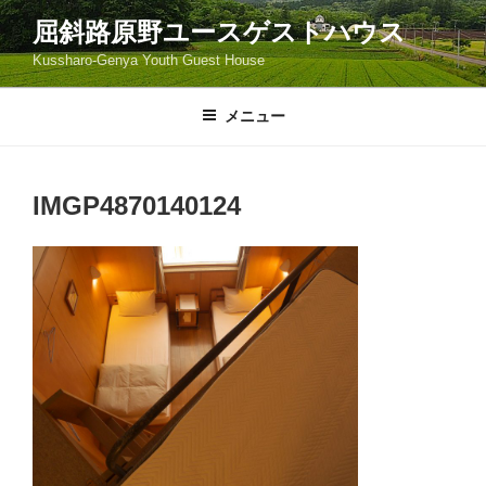
コ
屈斜路原野ユースゲストハウス
ン
Kussharo-Genya Youth Guest House
テ
ン
ツ
メニュー
へ
ス
キ
IMGP4870140124
ッ
プ