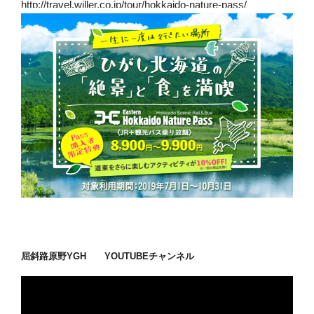
http://travel.willer.co.jp/tour/hokkaido-nature-pass/
屈斜路原野YGH YOUTUBEチャンネル
動
画