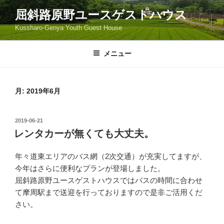
コ
屈斜路原野ユースゲストハウス
ン
Kussharo-Genya Youth Guest House
テ
ン
ツ
メニュー
へ
ス
キ
月:
2019年6月
ッ
プ
投
2019-06-21
稿
レンタカーが無くても大丈夫。
日:
年々道東エリアのバス網（2次交通）が充実してますが、
今年はさらに便利なプランが登場しました。
屈斜路原野ユースゲストハウスではバスの時間に合わせ
て摩周駅まで送迎を行っておりますので是非ご活用くだ
さい。