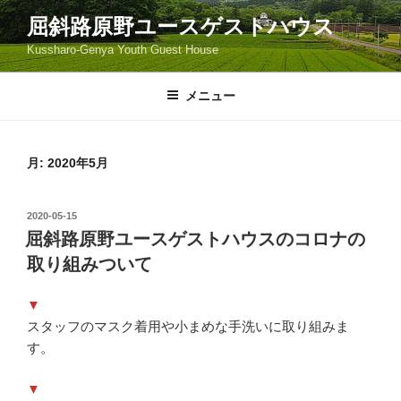
コ
屈斜路原野ユースゲストハウス
ン
Kussharo-Genya Youth Guest House
テ
ン
ツ
メニュー
へ
ス
キ
月:
2020年5月
ッ
プ
投
2020-05-15
稿
屈斜路原野ユースゲストハウスのコロナの
日:
取り組みついて
▼
スタッフのマスク着用や小まめな手洗いに取り組みま
す。
▼