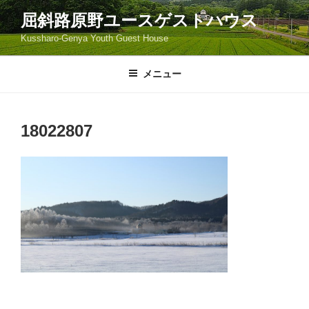
コ
屈斜路原野ユースゲストハウス
ン
Kussharo-Genya Youth Guest House
テ
ン
ツ
メニュー
へ
ス
キ
18022807
ッ
プ