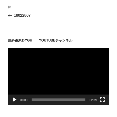
投
過
前
稿
去
18022807
ナ
の
ビ
投
稿
ゲ
ー
屈斜路原野YGH YOUTUBEチャンネル
シ
動
ョ
画
ン
プ
レ
ー
ヤ
ー
00:00
02:39