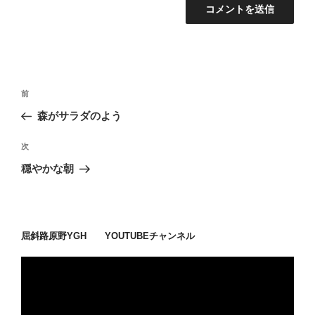
投
過
前
稿
去
森がサラダのよう
ナ
の
ビ
投
次
次
稿
ゲ
の
穏やかな朝
投
ー
稿
シ
ョ
屈斜路原野YGH YOUTUBEチャンネル
ン
動
画
プ
レ