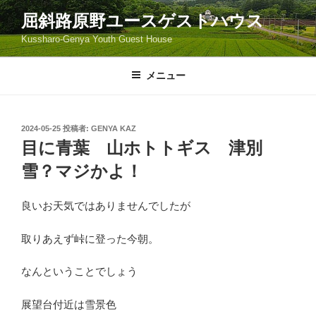
コ
屈斜路原野ユースゲストハウス
ン
Kussharo-Genya Youth Guest House
テ
ン
ツ
メニュー
へ
ス
キ
投
2024-05-25
投稿者:
GENYA KAZ
稿
ッ
目に青葉 山ホトトギス 津別
日:
プ
雪？マジかよ！
良いお天気ではありませんでしたが
取りあえず峠に登った今朝。
なんということでしょう
展望台付近は雪景色