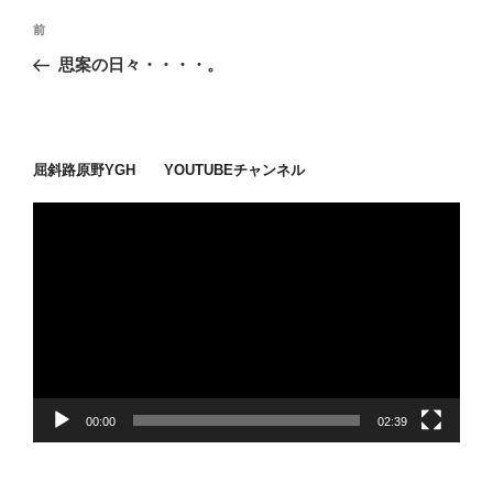
投
過
前
稿
去
思案の日々・・・・。
ナ
の
ビ
投
稿
ゲ
ー
屈斜路原野YGH YOUTUBEチャンネル
シ
動
ョ
画
ン
プ
レ
ー
ヤ
ー
00:00
02:39