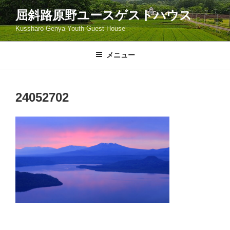
コ
屈斜路原野ユースゲストハウス
ン
Kussharo-Genya Youth Guest House
テ
ン
ツ
メニュー
へ
ス
キ
24052702
ッ
プ