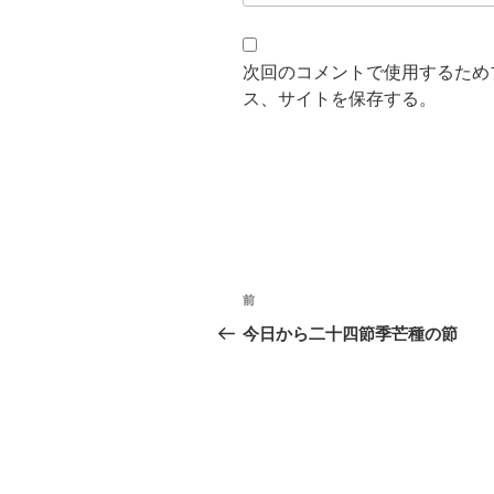
次回のコメントで使用するため
ス、サイトを保存する。
投
過
前
稿
去
今日から二十四節季芒種の節
の
ナ
投
ビ
稿
ゲ
ー