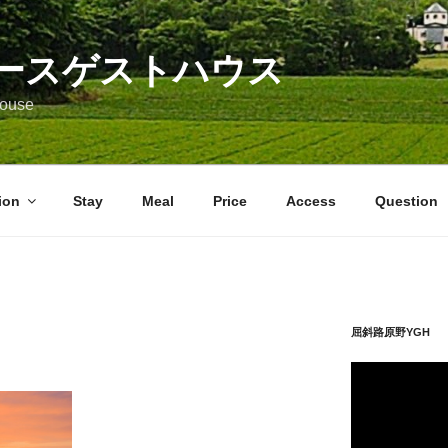
ースゲストハウス
 House
ion
Stay
Meal
Price
Access
Question
屈斜路原野YGH 
動
画
プ
レ