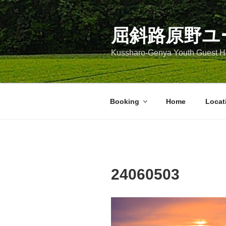
コ
ン
テ
屈斜路原野ユ
ン
Kussharo-Genya Youth Guest
ツ
へ
ス
キ
Booking
Home
Locat
ッ
プ
24060503