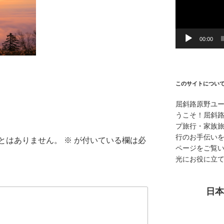
ー
ヤ
ー
00:00
このサイトについ
屈斜路原野ユ
うこそ！屈斜
プ旅行・家族
行のお手伝い
とはありません。
※
が付いている欄は必
ページをご覧
光にお役に立
日本