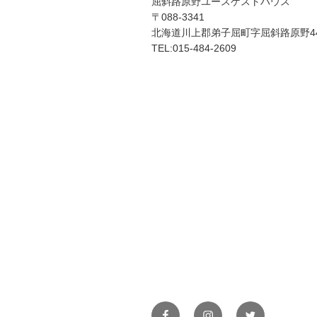
屈斜路原野ユースゲストハウス
〒088-3341
北海道川上郡弟子屈町字屈斜路原野44
TEL:015-484-2609
Facebook
Instagram
Twitter