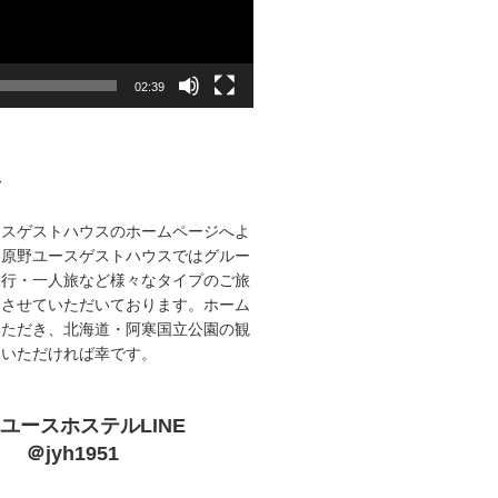
02:39
て
ースゲストハウスのホームページへよ
路原野ユースゲストハウスではグルー
旅行・一人旅など様々なタイプのご旅
をさせていただいております。ホーム
いただき、北海道・阿寒国立公園の観
ていただければ幸です。
ユースホステルLINE
＠jyh1951