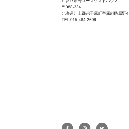
屈斜路原野ユースゲストハウス
〒088-3341
北海道川上郡弟子屈町字屈斜路原野44
TEL:015-484-2609
Facebook
Instagram
Twitter