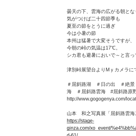
曇天の下、雲海の広がる朝とな
気がつけば二十四節季も
夏至の節をとうに過ぎ
今は小暑の節
本州は猛暑で大変そうですが、
今朝の峠の気温は17℃。
シカ君も避暑においで～と言っ
津別峠展望台よりMｙカメラに
＃屈斜路湖 ＃日の出 ＃絶景
海 ＃屈斜路雲海 #屈斜路原
http://www.gogogenya.com/loca
山本 和之写真展「屈斜路雲海二
https://stage-
ginza.com/xo_event/%e4%
d-61/