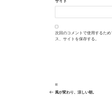
サイト
次回のコメントで使用するため
ス、サイトを保存する。
投
過
前
稿
去
風が変わり、涼しい朝。
の
ナ
投
ビ
稿