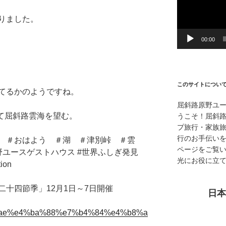
ー
ヤ
りました。
ー
00:00
このサイトについ
てるかのようですね。
屈斜路原野ユ
て屈斜路雲海を望む。
うこそ！屈斜
プ旅行・家族
行のお手伝い
 ＃おはよう ＃湖 ＃津別峠 ＃雲
ページをご覧
野ユースゲストハウス #世界ふしぎ発見
光にお役に立
tion
十四節季」12月1日～7日開催
日本
bb%ae%e4%ba%88%e7%b4%84%e4%b8%a