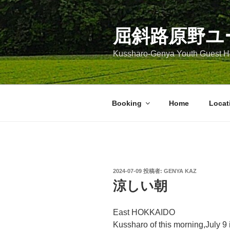
コ
ン
テ
屈斜路原野ユ
ン
Kussharo-Genya Youth Guest
ツ
へ
ス
キ
Booking
Home
Locat
ッ
プ
投
2024-07-09
投稿者:
GENYA KAZ
稿
涼しい朝
日:
East HOKKAIDO
Kussharo of this morning,July 9