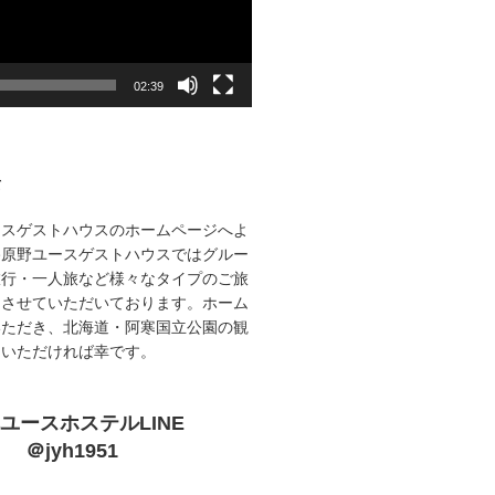
02:39
て
ースゲストハウスのホームページへよ
路原野ユースゲストハウスではグルー
旅行・一人旅など様々なタイプのご旅
をさせていただいております。ホーム
いただき、北海道・阿寒国立公園の観
ていただければ幸です。
ユースホステルLINE
＠jyh1951