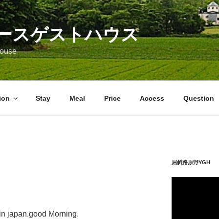
ースゲストハウス
 House
ion
Stay
Meal
Price
Access
Question
屈斜路原野YGH 
動
画
プ
 in japan.good Morning.
レ