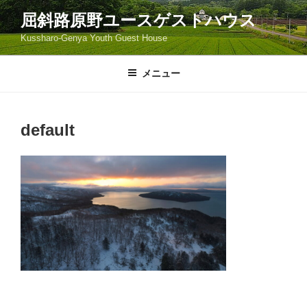
コ
屈斜路原野ユースゲストハウス
ン
Kussharo-Genya Youth Guest House
テ
ン
ツ
メニュー
へ
ス
キ
default
ッ
プ