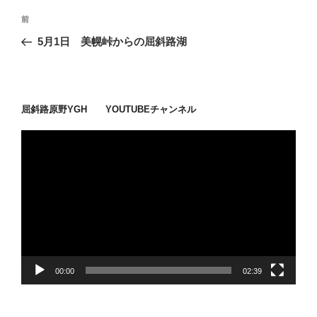
投
過
前
稿
去
5月1日 美幌峠からの屈斜路湖
ナ
の
ビ
投
稿
ゲ
ー
屈斜路原野YGH YOUTUBEチャンネル
シ
動
ョ
画
ン
プ
レ
ー
ヤ
ー
00:00
02:39