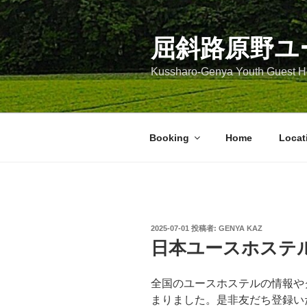
コ
ン
テ
屈斜路原野ユ
ン
Kussharo-Genya Youth Guest
ツ
へ
ス
キ
Booking
Home
Locat
ッ
プ
投
2025-07-01
投稿者:
GENYA KAZ
稿
日本ユースホステル
日:
全国のユースホステルの情報やク
まりました。是非友だち登録い