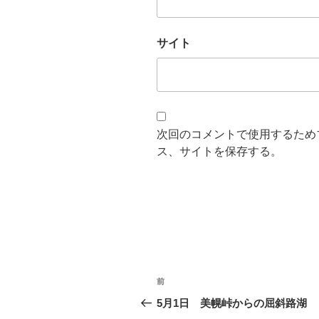
サイト
次回のコメントで使用するため
ス、サイトを保存する。
投
過
前
稿
去
5月1日 美幌峠からの屈斜路湖
の