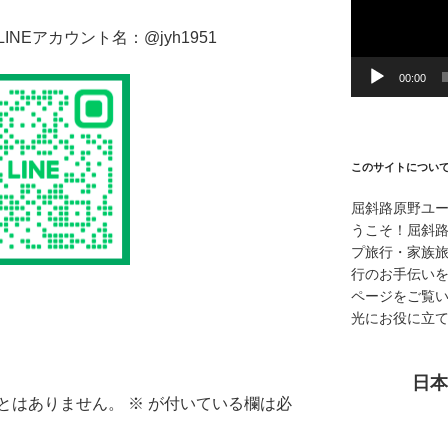
ー
ヤ
NEアカウント名：@jyh1951
ー
00:00
このサイトについ
屈斜路原野ユ
うこそ！屈斜
プ旅行・家族
行のお手伝い
ページをご覧
光にお役に立
日本
とはありません。
※
が付いている欄は必