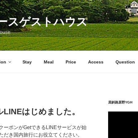
ースゲストハウス
 House
ion
Stay
Meal
Price
Access
Question
屈斜路原野YGH 
LINEはじめました。
動
画
ーポンがGetできるLINEサービスが始
プ
ただき国内旅行にお役立てください。
レ