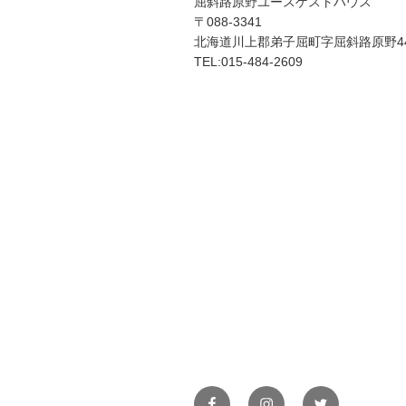
屈斜路原野ユースゲストハウス
〒088-3341
北海道川上郡弟子屈町字屈斜路原野44
TEL:015-484-2609
Facebook
Instagram
Twitter