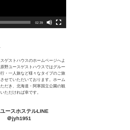
02:39
て
ースゲストハウスのホームページへよ
路原野ユースゲストハウスではグルー
旅行・一人旅など様々なタイプのご旅
をさせていただいております。ホーム
いただき、北海道・阿寒国立公園の観
ていただければ幸です。
ユースホステルLINE
＠jyh1951