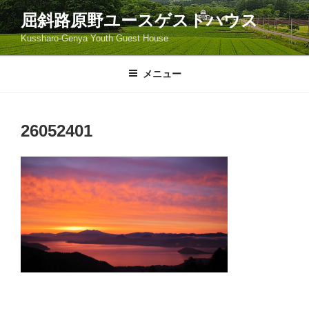
コ
屈斜路原野ユースゲストハウス
ン
Kussharo-Genya Youth Guest House
テ
ン
ツ
メニュー
へ
ス
キ
26052401
ッ
プ