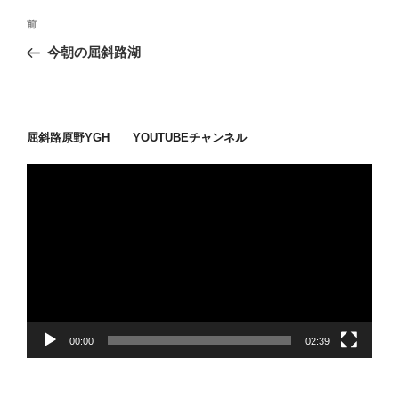
投
過
前
稿
去
今朝の屈斜路湖
ナ
の
ビ
投
稿
ゲ
ー
屈斜路原野YGH YOUTUBEチャンネル
シ
動
ョ
画
ン
プ
レ
ー
ヤ
ー
00:00
02:39