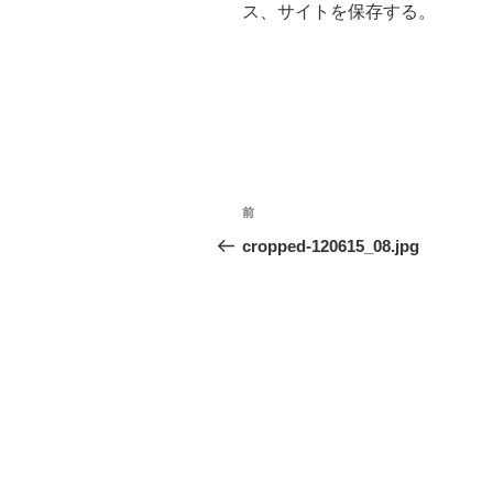
ス、サイトを保存する。
投
過
前
稿
去
cropped-120615_08.jpg
の
ナ
投
ビ
稿
ゲ
ー
シ
ョ