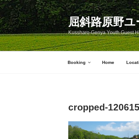
コ
ン
テ
屈斜路原野ユ
ン
Kussharo-Genya Youth Guest
ツ
へ
ス
キ
Booking
Home
Locat
ッ
プ
cropped-120615