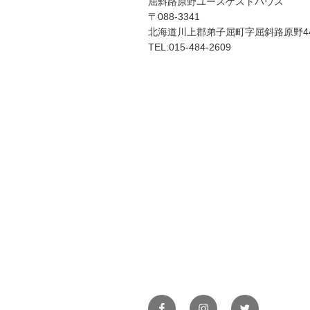
屈斜路原野ユースゲストハウス
〒088-3341
北海道川上郡弟子屈町字屈斜路原野44
TEL:015-484-2609
Facebook
Instagram
Twitter