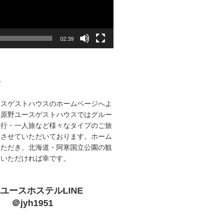
02:39
て
ースゲストハウスのホームページへよ
路原野ユースゲストハウスではグルー
旅行・一人旅など様々なタイプのご旅
をさせていただいております。ホーム
いただき、北海道・阿寒国立公園の観
ていただければ幸です。
ユースホステルLINE
＠jyh1951