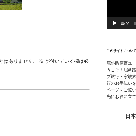
ー
ヤ
ー
00:00
このサイトについ
とはありません。
※
が付いている欄は必
屈斜路原野ユ
うこそ！屈斜
プ旅行・家族
行のお手伝い
ページをご覧
光にお役に立
日本