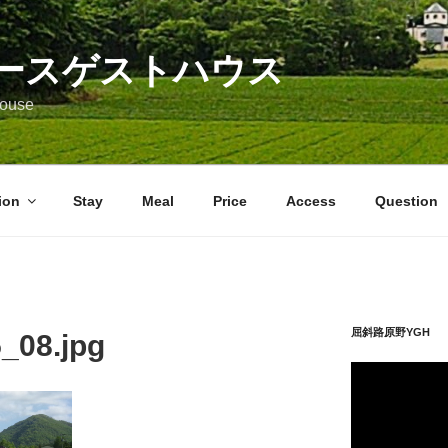
ースゲストハウス
 House
ion
Stay
Meal
Price
Access
Question
屈斜路原野YGH 
_08.jpg
動
画
プ
レ