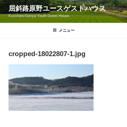
コ
屈斜路原野ユースゲストハウス
ン
Kussharo-Genya Youth Guest House
テ
ン
ツ
メニュー
へ
ス
キ
cropped-18022807-1.jpg
ッ
プ