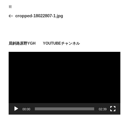
投
過
前
稿
去
cropped-18022807-1.jpg
ナ
の
ビ
投
稿
ゲ
ー
屈斜路原野YGH YOUTUBEチャンネル
シ
動
ョ
画
ン
プ
レ
ー
ヤ
ー
00:00
02:39