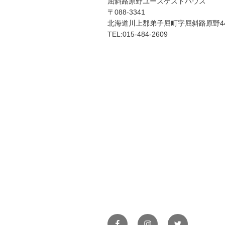
屈斜路原野ユースゲストハウス
〒088-3341
北海道川上郡弟子屈町字屈斜路原野44
TEL:015-484-2609
Facebook
Instagram
Twitter