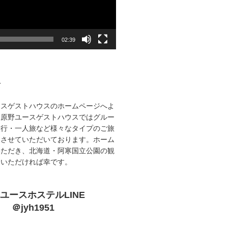
02:39
て
ースゲストハウスのホームページへよ
路原野ユースゲストハウスではグルー
旅行・一人旅など様々なタイプのご旅
をさせていただいております。ホーム
いただき、北海道・阿寒国立公園の観
ていただければ幸です。
ユースホステルLINE
＠jyh1951