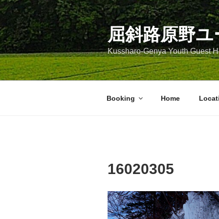
コ
ン
テ
屈斜路原野ユ
ン
Kussharo-Genya Youth Guest
ツ
へ
ス
キ
Booking
Home
Locat
ッ
プ
16020305