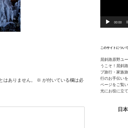
ー
ヤ
ー
00:00
このサイトについ
屈斜路原野ユ
うこそ！屈斜
プ旅行・家族
行のお手伝い
とはありません。
※
が付いている欄は必
ページをご覧
光にお役に立
日本