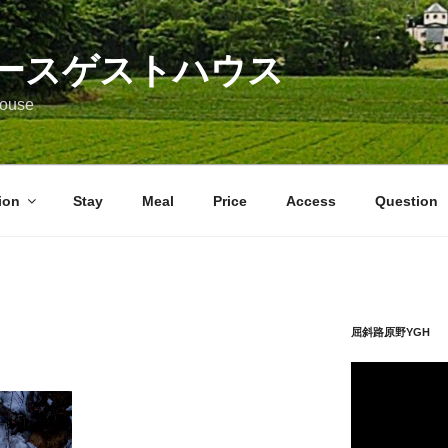
ースゲストハウス
 House
ion
Stay
Meal
Price
Access
Question
屈斜路原野YGH 
動
画
プ
レ