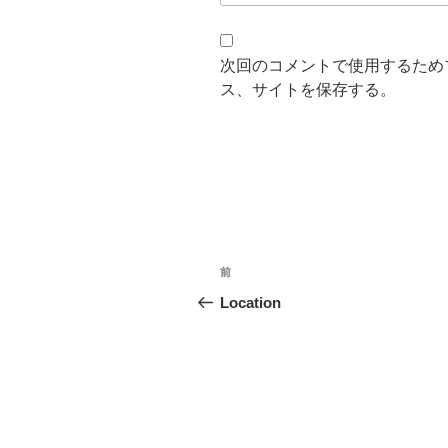
次回のコメントで使用するため
ス、サイトを保存する。
投
過
前
稿
去
Location
の
ナ
投
ビ
稿
ゲ
ー