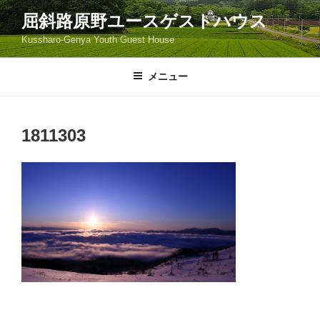
コ
屈斜路原野ユースゲストハウス
ン
Kussharo-Genya Youth Guest House
テ
ン
ツ
メニュー
へ
ス
キ
1811303
ッ
プ