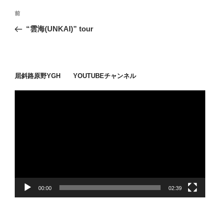
投
過
前
稿
去
“雲海(UNKAI)” tour
ナ
の
ビ
投
稿
ゲ
ー
屈斜路原野YGH YOUTUBEチャンネル
シ
動
ョ
画
ン
プ
レ
ー
ヤ
ー
00:00
02:39