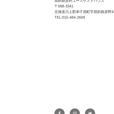
屈斜路原野ユースゲストハウス
〒088-3341
北海道川上郡弟子屈町字屈斜路原野44
TEL:015-484-2609
Facebook
Instagram
Twitter