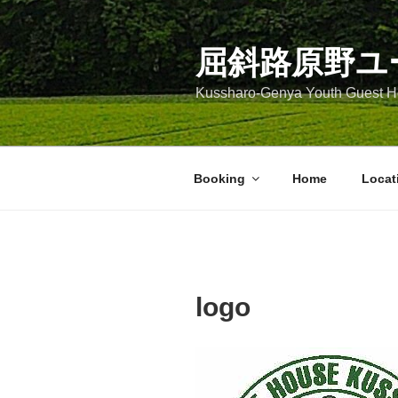
コ
ン
テ
屈斜路原野ユ
ン
Kussharo-Genya Youth Guest
ツ
へ
ス
キ
Booking
Home
Locat
ッ
プ
logo