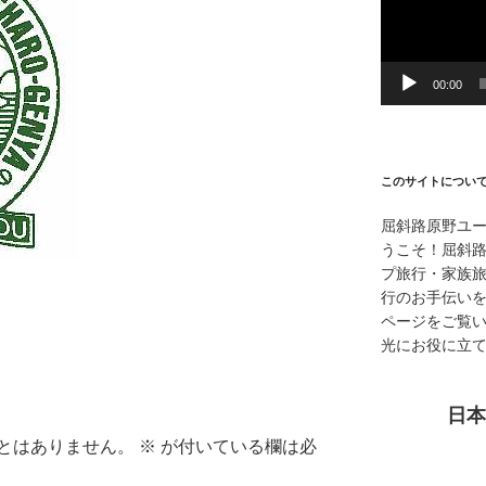
ー
ヤ
ー
00:00
このサイトについ
屈斜路原野ユ
うこそ！屈斜
プ旅行・家族
行のお手伝い
ページをご覧
光にお役に立
日本
とはありません。
※
が付いている欄は必