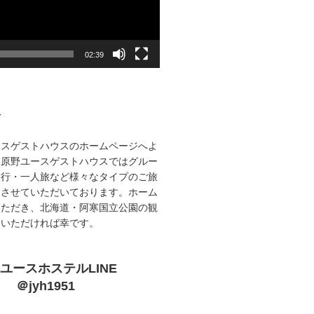
02:39
て
ースゲストハウスのホームページへよ
路原野ユースゲストハウスではグルー
旅行・一人旅など様々なタイプのご旅
をさせていただいております。ホーム
いただき、北海道・阿寒国立公園の観
ていただければ幸です。
ユースホステルLINE
＠jyh1951