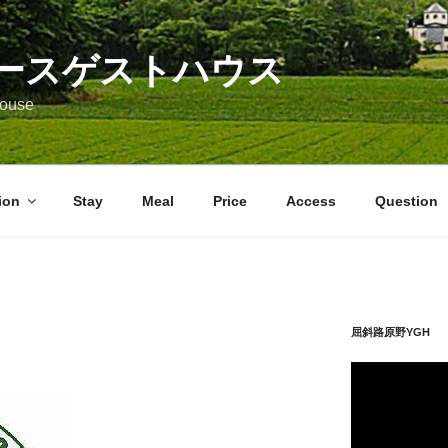
ースゲストハウス
 House
ion
Stay
Meal
Price
Access
Question
屈斜路原野YGH 
動
画
プ
レ