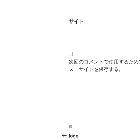
サイト
次回のコメントで使用するため
ス、サイトを保存する。
投
過
前
稿
去
logo