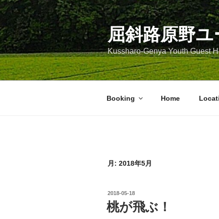
コ
ン
テ
屈斜路原野ユ
ン
Kussharo-Genya Youth Guest
ツ
へ
ス
キ
Booking
Home
Locat
ッ
プ
月:
2018年5月
投
2018-05-18
稿
桃が飛ぶ！
日: