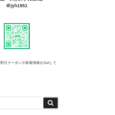
＠jyh1951
割引クーポンや新着情報をGetして
検
索