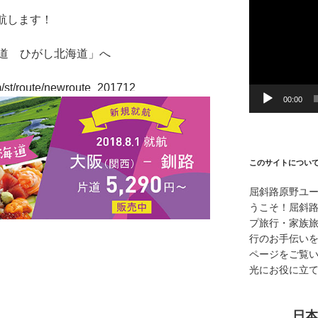
画
就航します！
プ
レ
ー
道 ひがし北海道」へ
ヤ
ー
m/st/route/newroute_201712
00:00
このサイトについ
屈斜路原野ユ
うこそ！屈斜
プ旅行・家族
行のお手伝い
ページをご覧
光にお役に立
日本