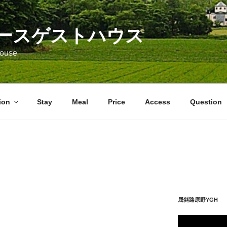
ースゲストハウス
 House
ion
Stay
Meal
Price
Access
Question
屈斜路原野YGH 
動