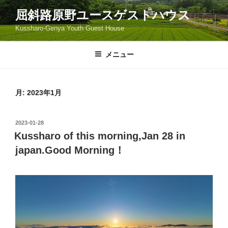
コ
屈斜路原野ユースゲストハウス
ン
Kussharo-Genya Youth Guest House
テ
ン
ツ
メニュー
へ
ス
キ
月:
2023年1月
ッ
プ
投
2023-01-28
稿
Kussharo of this morning,Jan 28 in
日:
japan.Good Morning！