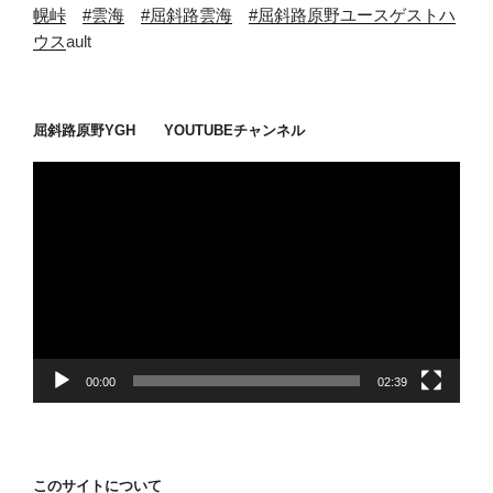
幌峠
#雲海
#屈斜路雲海
#屈斜路原野ユースゲストハ
ウス
ault
屈斜路原野YGH YOUTUBEチャンネル
動
画
プ
レ
ー
ヤ
ー
00:00
02:39
このサイトについて