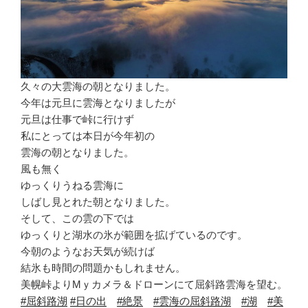
久々の大雲海の朝となりました。
今年は元旦に雲海となりましたが
元旦は仕事で峠に行けず
私にとっては本日が今年初の
雲海の朝となりました。
風も無く
ゆっくりうねる雲海に
しばし見とれた朝となりました。
そして、この雲の下では
ゆっくりと湖水の氷が範囲を拡げているのです。
今朝のようなお天気が続けば
結氷も時間の問題かもしれません。
美幌峠よりMｙカメラ＆ドローンにて屈斜路雲海を望む。
#屈斜路湖
#日の出
#絶景
#雲海の屈斜路湖
#湖
#美