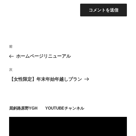
投
過
前
稿
去
ホームページリニューアル
ナ
の
ビ
投
次
次
稿
ゲ
の
【女性限定】年末年始年越しプラン
投
ー
稿
シ
ョ
屈斜路原野YGH YOUTUBEチャンネル
ン
動
画
プ