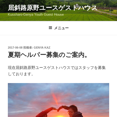
コ
屈斜路原野ユースゲストハウス
ン
Kussharo-Genya Youth Guest House
テ
ン
ツ
メニュー
へ
ス
キ
投
2017-06-08
投稿者:
GENYA KAZ
稿
ッ
夏期ヘルパー募集のご案内。
日:
プ
現在屈斜路原野ユースゲストハウスではスタッフを募集
しております。