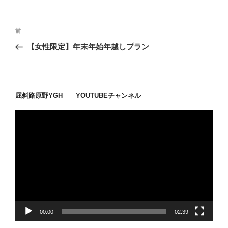
投
過
前
稿
去
【女性限定】年末年始年越しプラン
ナ
の
ビ
投
稿
ゲ
ー
屈斜路原野YGH YOUTUBEチャンネル
シ
動
ョ
画
ン
プ
レ
ー
ヤ
ー
00:00
02:39