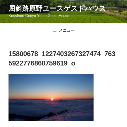
コ
屈斜路原野ユースゲストハウス
ン
Kussharo-Genya Youth Guest House
テ
ン
ツ
メニュー
へ
ス
キ
15800678_1227403267327474_763
ッ
5922776860759619_o
プ