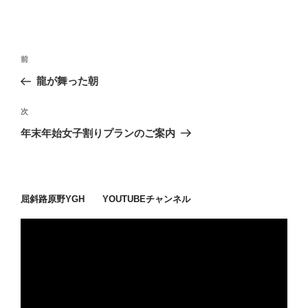
投
過
前
稿
去
龍が舞った朝
ナ
の
ビ
投
次
次
稿
ゲ
の
年末年始女子割りプランのご案内
投
ー
稿
シ
ョ
屈斜路原野YGH YOUTUBEチャンネル
ン
動
画
プ
レ
ー