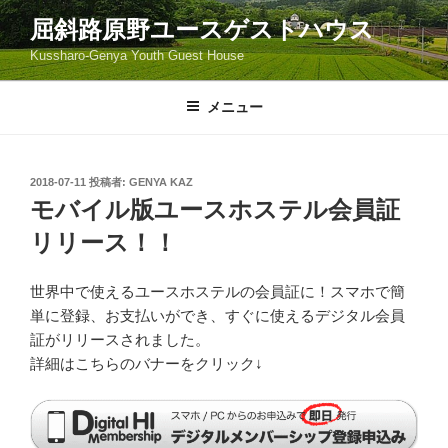
コ
屈斜路原野ユースゲストハウス
ン
Kussharo-Genya Youth Guest House
テ
ン
ツ
メニュー
へ
ス
キ
投
2018-07-11
投稿者:
GENYA KAZ
稿
ッ
モバイル版ユースホステル会員証
日:
プ
リリース！！
世界中で使えるユースホステルの会員証に！スマホで簡
単に登録、お支払いができ、すぐに使えるデジタル会員
証がリリースされました。
詳細はこちらのバナーをクリック↓