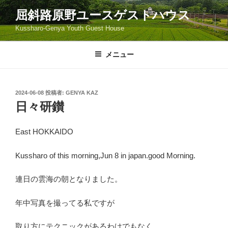
コ
屈斜路原野ユースゲストハウス
ン
Kussharo-Genya Youth Guest House
テ
ン
ツ
メニュー
へ
ス
キ
投
2024-06-08
投稿者:
GENYA KAZ
稿
ッ
日々研鑚
日:
プ
East HOKKAIDO
Kussharo of this morning,Jun 8 in japan.good Morning.
連日の雲海の朝となりました。
年中写真を撮ってる私ですが
取り方にテクニックがあるわけでもなく