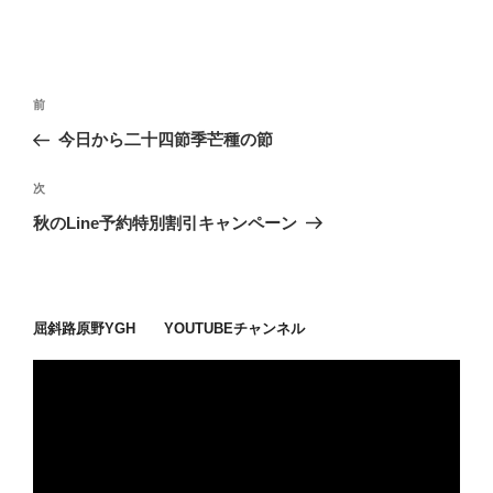
投
過
前
稿
去
今日から二十四節季芒種の節
ナ
の
ビ
投
次
次
稿
ゲ
の
秋のLine予約特別割引キャンペーン
投
ー
稿
シ
ョ
屈斜路原野YGH YOUTUBEチャンネル
ン
動
画
プ
レ
ー