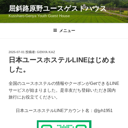
コ
屈斜路原野ユースゲストハウス
ン
Kussharo-Genya Youth Guest House
テ
ン
ツ
メニュー
へ
ス
キ
投
2025-07-01
投稿者:
GENYA KAZ
稿
ッ
日本ユースホステルLINEはじめま
日:
プ
した。
全国のユースホステルの情報やクーポンがGetできるLINE
サービスが始まりました。是非友だち登録いただき国内
旅行にお役立てください。
日本ユースホステルLINEアカウント名：@jyh1951