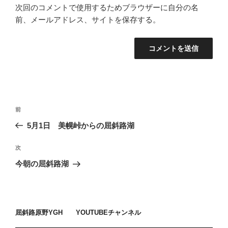
次回のコメントで使用するためブラウザーに自分の名
前、メールアドレス、サイトを保存する。
投
過
前
稿
去
5月1日 美幌峠からの屈斜路湖
ナ
の
ビ
投
次
次
稿
ゲ
の
今朝の屈斜路湖
投
ー
稿
シ
ョ
屈斜路原野YGH YOUTUBEチャンネル
ン