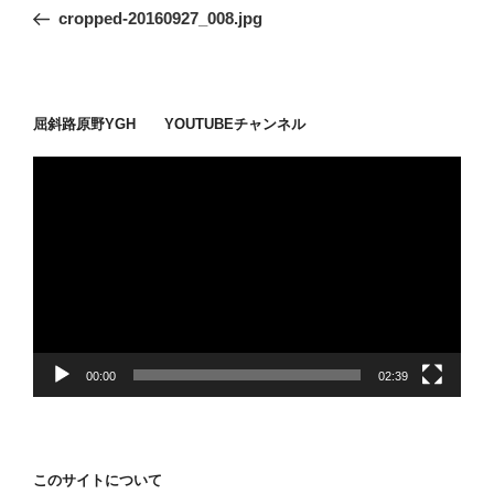
稿
去
cropped-20160927_008.jpg
ナ
の
ビ
投
稿
ゲ
ー
屈斜路原野YGH YOUTUBEチャンネル
シ
動
ョ
画
ン
プ
レ
ー
ヤ
ー
00:00
02:39
このサイトについて