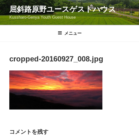
コ
屈斜路原野ユースゲストハウス
ン
Kussharo-Genya Youth Guest House
テ
ン
ツ
メニュー
へ
ス
キ
cropped-20160927_008.jpg
ッ
プ
コメントを残す