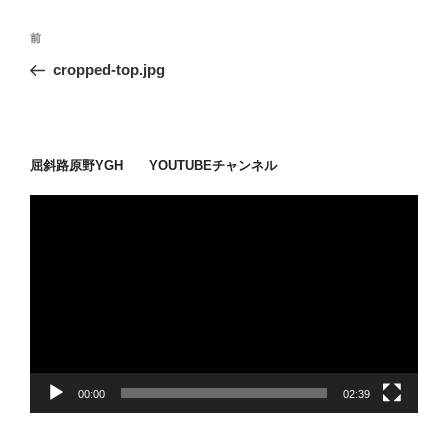
投
過
前
稿
去
cropped-top.jpg
ナ
の
ビ
投
稿
ゲ
ー
屈斜路原野YGH YOUTUBEチャンネル
シ
動
ョ
画
ン
プ
レ
ー
ヤ
ー
00:00
02:39