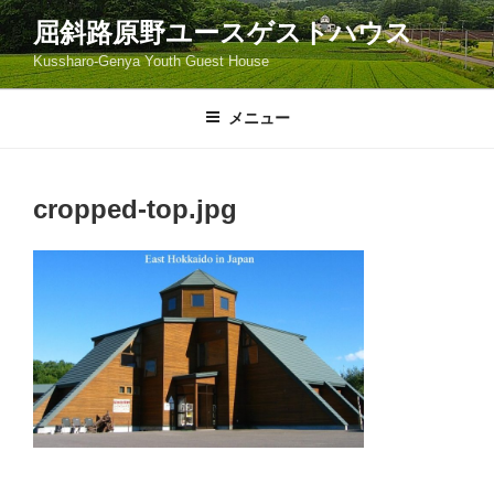
コ
屈斜路原野ユースゲストハウス
ン
Kussharo-Genya Youth Guest House
テ
ン
ツ
メニュー
へ
ス
キ
cropped-top.jpg
ッ
プ